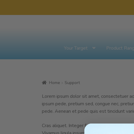
Skip
Skip
to
to
navigation
content
Your Target
Product Ran
Home
Support
Lorem ipsum dolor sit amet, consectetuer adip
ipsum pede, pretium sed, congue nec, pretium q
pede. Aenean et pede quis est tincidunt vari
Cras aliquet. Integer faucibus, eros ac moles
Vivamus ligula ipsum, faucibus at, tincidunt ege