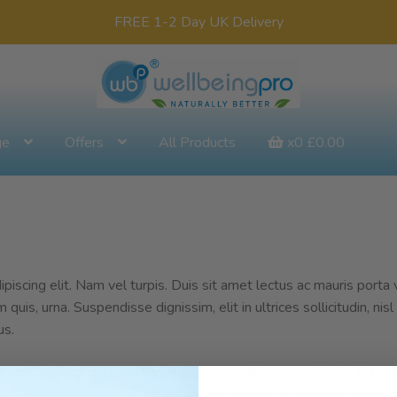
FREE 1-2 Day UK Delivery
ge
Offers
All Products
x0
£
0.00
iscing elit. Nam vel turpis. Duis sit amet lectus ac mauris porta 
uis, urna. Suspendisse dignissim, elit in ultrices sollicitudin, nis
us.
tie placerat, enim tellus varius lacus, nec dictum nunc tortor id u
t, porttitor non, dolor. Ut dui lectus, ultrices ut, sodales tincidunt,