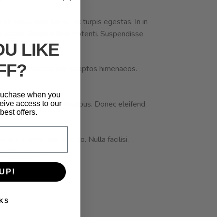
s et malesuada fames ac turpis egestas. In in
rra augue. Suspendisse potenti. Suspendisse
U LIKE
FF?
per conubia nostra, per inceptos himenaeos.
 puchase when you
eu sapien tincidunt faucibus. Donec eleifend,
eive access to our
best offers.
an posuere ante id odio. Nulla facilisi.
dapibus lacus.
UP!
KS