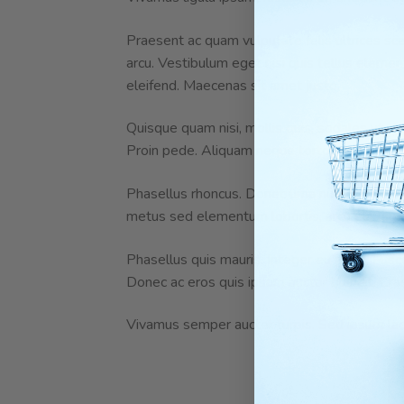
Praesent ac quam vulputate felis ultrices sc
arcu. Vestibulum eget nisi quis tellus eleme
eleifend. Maecenas sit amet justo.
Quisque quam nisi, mollis quis, sodales ut, r
Proin pede. Aliquam neque tortor, euismod ac,
Phasellus rhoncus. Donec urna nulla, vehicula
metus sed elementum lobortis, arcu elit luc
Phasellus quis mauris. Integer eu justo. Fusc
Donec ac eros quis ipsum auctor blandit. Cras
Vivamus semper auctor turpis. Sed ipsum lacus, 