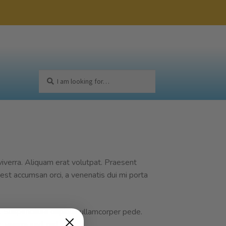
Search
Search
for:
viverra. Aliquam erat volutpat. Praesent
l est accumsan orci, a venenatis dui mi porta
rna. Suspendisse dapibus ullamcorper pede.
 viverra sed, nisl.