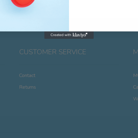
CUSTOMER SERVICE
M
Contact
M
Returns
Ca
Wi