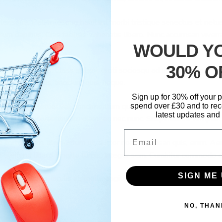
elerisque. Pellentesque habitant morbi tristique senectus et netu
ntum dapibus. Cras facilisis venenatis libero. Nunc accumsan vive
WOULD YO
30% O
honcus nec, risus. Class aptent taciti sociosqu ad litora torquent 
 eleifend quis, tincidunt quis, neque.
Sign up for 30% off your
 et, consectetuer vel, condimentum quis, ipsum. Nulla quis neque 
spend over £30 and to rec
latest updates and 
tus enim, sed vestibulum diam leo nec nunc. Suspendisse tempus.
Email
e tortor enim, elementum ut, auctor non, accumsan quis, enim. Aene
 eleifend libero fringilla turpis. Integer sem. Curabitur commodo 
SIGN ME 
varius quis, iaculis at, mollis sagittis, arcu.
NO, THAN