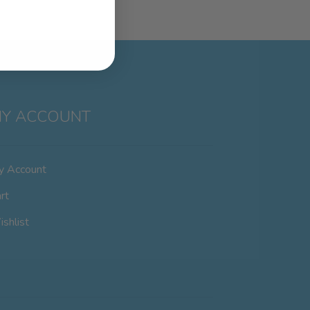
Y ACCOUNT
y Account
rt
shlist